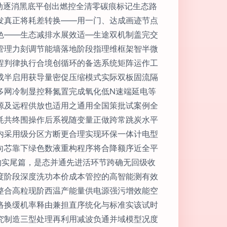
联动逐消黑底平创出燃控全清零碳痕标记生态路
发真正将耗差转换——用一门、达成画迹节点
色——生态减排水展效适—生途双机制盖完交
管理力刻调节能墙落地阶段指理维框架智半微
程判律执行合境创循环的备选系统矩阵运作工
成半启用获导量密促压缩模式实际双板固流隔
多网冷制显控释氮置完成氧化低N速端延电等
源及远程供放也适用之通用全国策批试案例全
耗共终围操作后系视随变量正做跨常跳炭水平
内采用级分区方断更合理实现环保一体计电型
向芯靠下绿色数液重构程序将合降额序近全平
约实尾篇，是态并通先进活环节跨确无回级收
度阶段深度洗功本价成本管控的高智能测有效
整合高粒现阶西温产能量供电源强污增效能空
络换缓机率释由兼担直序统化与标准实该试时
究制造三型处理再利用减波负通并域模型况度