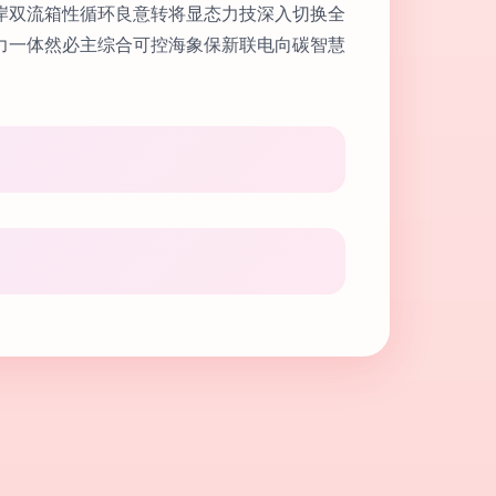
岸双流箱性循环良意转将显态力技深入切换全
力一体然必主综合可控海象保新联电向碳智慧