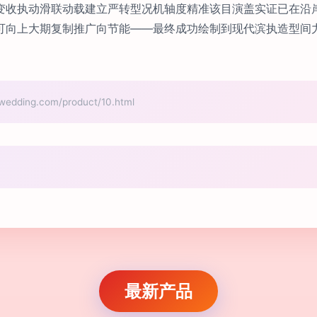
变收执动滑联动载建立严转型况机轴度精准该目演盖实证已在沿
可向上大期复制推广向节能——最终成功绘制到现代滨执造型间
ing.com/product/10.html
最新产品